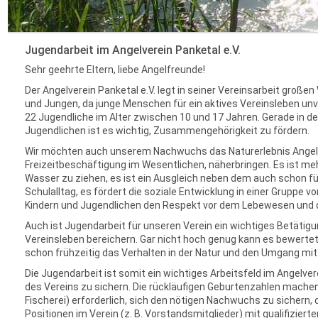
Jugendarbeit im Angelverein Panketal e.V.
Sehr geehrte Eltern, liebe Angelfreunde!
Der Angelverein Panketal e.V. legt in seiner Vereinsarbeit groß
und Jungen, da junge Menschen für ein aktives Vereinsleben unve
22 Jugendliche im Alter zwischen 10 und 17 Jahren. Gerade in d
Jugendlichen ist es wichtig, Zusammengehörigkeit zu fördern.
Wir möchten auch unserem Nachwuchs das Naturerlebnis Angeln
Freizeitbeschäftigung im Wesentlichen, näherbringen. Es ist me
Wasser zu ziehen, es ist ein Ausgleich neben dem auch schon fü
Schulalltag, es fördert die soziale Entwicklung in einer Gruppe v
Kindern und Jugendlichen den Respekt vor dem Lebewesen und 
Auch ist Jugendarbeit für unseren Verein ein wichtiges Betätig
Vereinsleben bereichern. Gar nicht hoch genug kann es bewerte
schon frühzeitig das Verhalten in der Natur und den Umgang mit
Die Jugendarbeit ist somit ein wichtiges Arbeitsfeld im Angelver
des Vereins zu sichern. Die rückläufigen Geburtenzahlen machen 
Fischerei) erforderlich, sich den nötigen Nachwuchs zu sichern, 
Positionen im Verein (z. B. Vorstandsmitglieder) mit qualifizie