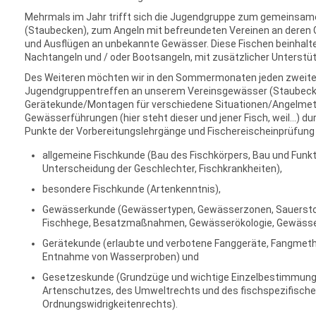
Mehrmals im Jahr trifft sich die Jugendgruppe zum gemeinsa
(Staubecken), zum Angeln mit befreundeten Vereinen an deren
und Ausflügen an unbekannte Gewässer. Diese Fischen beinhalte
Nachtangeln und / oder Bootsangeln, mit zusätzlicher Unterstüt
Des Weiteren möchten wir in den Sommermonaten jeden zweite
Jugendgruppentreffen an unserem Vereinsgewässer (Staubecke
Gerätekunde/Montagen für verschiedene Situationen/Angelmeth
Gewässerführungen (hier steht dieser und jener Fisch, weil...) d
Punkte der Vorbereitungslehrgänge und Fischereischeinprüfun
allgemeine Fischkunde (Bau des Fischkörpers, Bau und Funk
Unterscheidung der Geschlechter, Fischkrankheiten),
besondere Fischkunde (Artenkenntnis),
Gewässerkunde (Gewässertypen, Gewässerzonen, Sauerstof
Fischhege, Besatzmaßnahmen, Gewässerökologie, Gewässer
Gerätekunde (erlaubte und verbotene Fanggeräte, Fangmeth
Entnahme von Wasserproben) und
Gesetzeskunde (Grundzüge und wichtige Einzelbestimmunge
Artenschutzes, des Umweltrechts und des fischspezifische
Ordnungswidrigkeitenrechts).